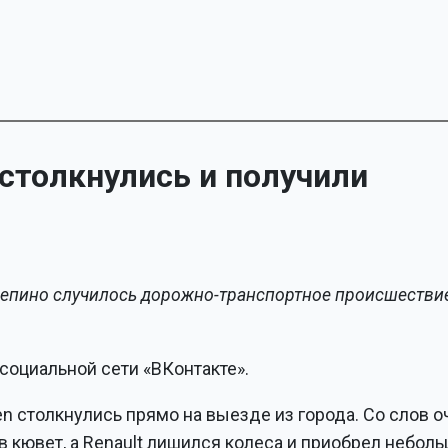
 столкнулись и получили
в Пепино случилось дорожно-транспортное происшестви
социальной сети «ВКонтакте».
oen столкнулись прямо на выезде из города. Со слов 
в кювет, а Renault лишился колеса и приобрел небол