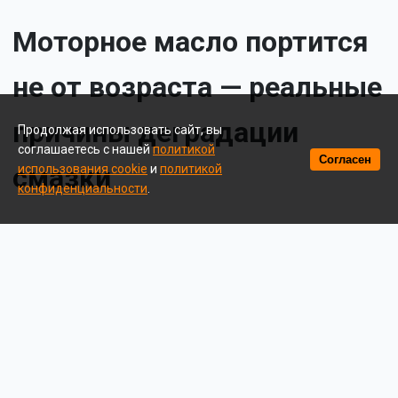
Моторное масло портится
не от возраста — реальные
причины деградации
Продолжая использовать сайт, вы
соглашаетесь с нашей
политикой
Согласен
смазки
использования cookie
и
политикой
конфиденциальности
.