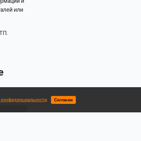
ормации и
алей или
ТП.
е
 конфиденциальности
.
Согласен