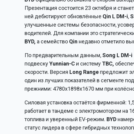
Презентация состоится 23 октября и стане
ней дебютируют обновлённые
Qin L DM-i
,
S
улучшенные системы безопасности, усове
водителей. Для компании это стратегическ
BYD,
а семейство
Qin
недавно отметило вып
По предварительным данным,
Song L DM-i
подвеску
Yunnian-C
и систему
TBC,
обеспе
скорости. Версия
Long Range
предложит эл
один из лучших показателей в сегменте п
прежними: 4780x1898x1670 мм при колёсно
Силовая установка остаётся фирменной: 1,
работает в тандеме с электромотором на 16
топлива и уверенный EV-режим.
BYD
намере
статус лидера в сфере гибридных технолог