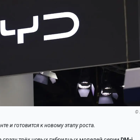
© 
те и готовится к новому этапу роста.
 сразу трёх новых гибридных моделей серии
DM-i.