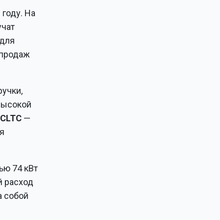
году. На
учат
 для
 продаж
учки,
высокой
CLTC
—
я
ью 74 кВт
й расход
а собой