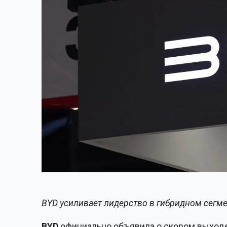
BYD усиливает лидерство в гибридном сегмен
BYD
официально объявила о скором выходе