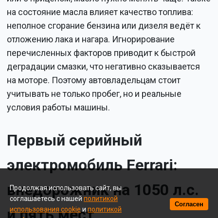
на состояние масла влияет качество топлива:
неполное сгорание бензина или дизеля ведёт к
отложению лака и нагара. Игнорирование
перечисленных факторов приводит к быстрой
деградации смазки, что негативно сказывается
на моторе. Поэтому автовладельцам стоит
учитывать не только пробег, но и реальные
условия работы машины.
Первый серийный
электромобиль Ferrari:
внедорожник на 1050 л.с.
Продолжая использовать сайт, вы
соглашаетесь с нашей
политикой
Согласен
использования cookie
и
политикой
и пять мест