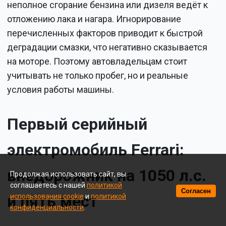
неполное сгорание бензина или дизеля ведёт к
отложению лака и нагара. Игнорирование
перечисленных факторов приводит к быстрой
деградации смазки, что негативно сказывается
на моторе. Поэтому автовладельцам стоит
учитывать не только пробег, но и реальные
условия работы машины.
Первый серийный
электромобиль Ferrari:
внедорожник на 1050 л.с.
Продолжая использовать сайт, вы
соглашаетесь с нашей
политикой
Согласен
и пять мест
использования cookie
и
политикой
конфиденциальности
.