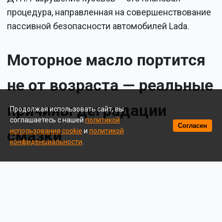
процедура, направленная на совершенствование
пассивной безопасности автомобилей Lada.
Моторное масло портится
не от возраста — реальные
причины деградации
Продолжая использовать сайт, вы
соглашаетесь с нашей
политикой
Согласен
смазки
использования cookie
и
политикой
конфиденциальности
.