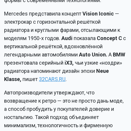
формы с современными технологиями.
Mercedes представила концепт
Vision Iconic
—
электрокар с горизонтальной решёткой
радиатора и круглыми фарами, отсылающими к
моделям 1950-х годов.
Audi
показала
Concept
C
с
вертикальной решёткой, вдохновлённой
легендарными автомобилями
Auto Union.
А
BMW
презентовала серийный
iX3,
чьи узкие «ноздри»
радиатора напоминают дизайн эпохи
Neue
Klasse,
пишет
32CARS.RU
.
Автопроизводители утверждают, что
возвращение к ретро — это не просто дань моде,
а способ пробудить у покупателей доверие и
ностальгию. Такой подход объединяет
минимализм, технологичность и фирменную