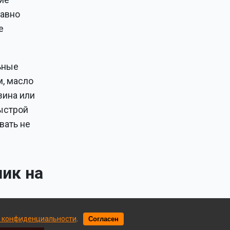
равно
е
ьные
м, масло
зина или
быстрой
вать не
ик на
 конфиденциальности
.
Согласен