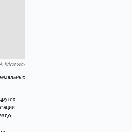
A. Krivonosov
тремальных
других
атации
раздо
ие