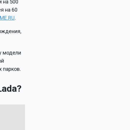
 на 500
я на 60
ME.RU
.
ождения,
 у модели
ой
 парков.
Lada?