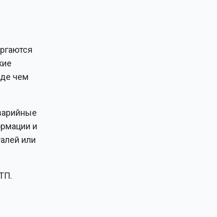
ергаются
кие
жде чем
аварийные
ормации и
алей или
ТП.