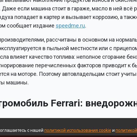
 Даже если машина стоит в гараже, масло в ней всё 
оздуха попадает в картер и вызывает коррозию, а такж
том сообщает издание
speedme.ru
.
 производителями, рассчитаны в основном на нормал
 эксплуатируется в пыльной местности или с прицепо
сла влияет качество топлива: неполное сгорание бен
Игнорирование перечисленных факторов приводит к 
ется на моторе. Поэтому автовладельцам стоит учиты
оты машины.
ромобиль Ferrari: внедорожн
соглашаетесь с нашей
политикой использования cookie
и
политикой