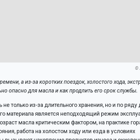
© 
ремени, а из-за коротких поездок, холостого хода, экс
ьно опасно для масла и как продлить его срок службы.
не только из-за длительного хранения, но и по ряду 
ого материала является неподходящий режим эксплу
возраст масла критическим фактором, на практике го
яния, работа на холостом ходу или езда в условиях
ры вызывают накопление продуктов износа и окислен