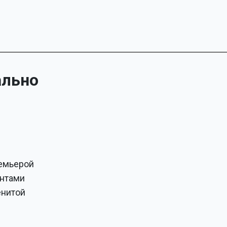
ально
ремьерой
антами
енитой