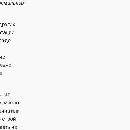
тремальных
других
атации
раздо
ие
равно
е
ьные
м, масло
зина или
быстрой
вать не