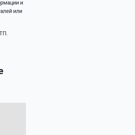
ормации и
алей или
ТП.
е