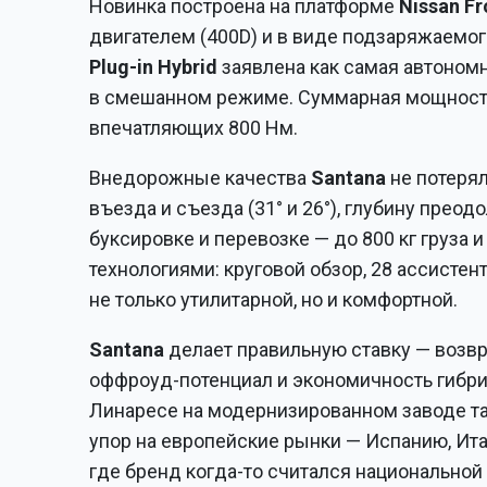
Новинка построена на платформе
Nissan Fr
двигателем (400D) и в виде подзаряжаемо
Plug-in Hybrid
заявлена как самая автономн
в смешанном режиме. Суммарная мощность 
впечатляющих 800 Нм.
Внедорожные качества
Santana
не потерял
въезда и съезда (31° и 26°), глубину пре
буксировке и перевозке — до 800 кг груза 
технологиями: круговой обзор, 28 ассист
не только утилитарной, но и комфортной.
Santana
делает правильную ставку — возв
оффроуд-потенциал и экономичность гибри
Линаресе на модернизированном заводе та
упор на европейские рынки — Испанию, Ита
где бренд когда-то считался национальной