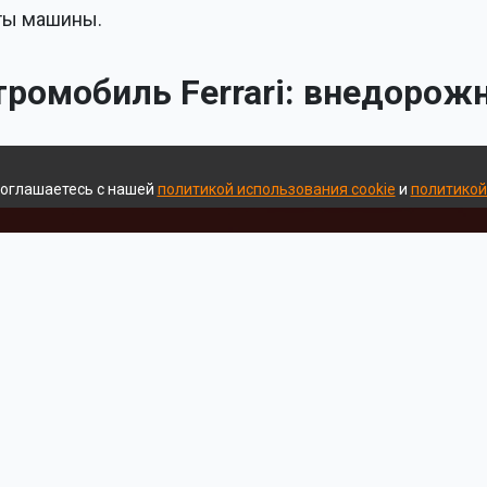
оты машины.
ромобиль Ferrari: внедорожн
соглашаетесь с нашей
политикой использования cookie
и
политикой