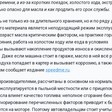
ремени, а из-за коротких поездок, холостого хода, экс
ьно опасно для масла и как продлить его срок службы.
не только из-за длительного хранения, но и по ряду 
ого материала является неподходящий режим эксплу
возраст масла критическим фактором, на практике го
яния, работа на холостом ходу или езда в условиях
ры вызывают накопление продуктов износа и окислен
 Даже если машина стоит в гараже, масло в ней всё 
оздуха попадает в картер и вызывает коррозию, а такж
том сообщает издание
speedme.ru
.
 производителями, рассчитаны в основном на нормал
 эксплуатируется в пыльной местности или с прицепо
сла влияет качество топлива: неполное сгорание бен
Игнорирование перечисленных факторов приводит к 
ется на моторе. Поэтому автовладельцам стоит учиты