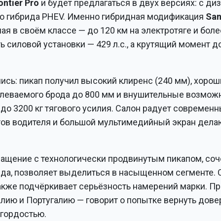
ontier Pro
и будет предлагаться в двух версиях: с д
го гибрида PHEV. Именно гибридная модификация
San
ая в своём классе — до 120 км на электротяге и боле
силовой установки — 429 л.с., а крутящий момент д
ись: пикап получил высокий клиренс (240 мм), хорош
одолеваемого брода до 800 мм и внушительные возмож
и до 3200 кг тягового усилия. Салон радует современ
ентов водителя и большой мультимедийный экран дел
ращение с технологически продвинутым пикапом, с
да, позволяет выделиться в насыщенном сегменте. 
кже подчёркивает серьёзность намерений марки. Пр
лию и Португалию — говорит о попытке вернуть довер
 гордостью.