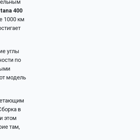
изельным
tana
400
е 1000 км
остигает
ие углы
ности по
ными
ают модель
очетающим
Сборка в
и этом
ие там,