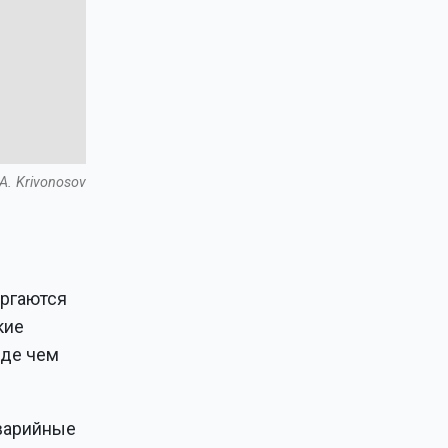
A. Krivonosov
ергаются
кие
жде чем
аварийные