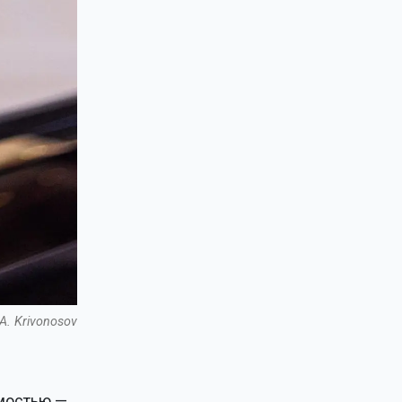
A. Krivonosov
имостью —