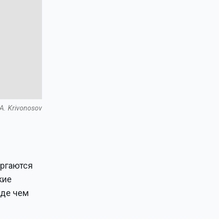
A. Krivonosov
ергаются
кие
жде чем