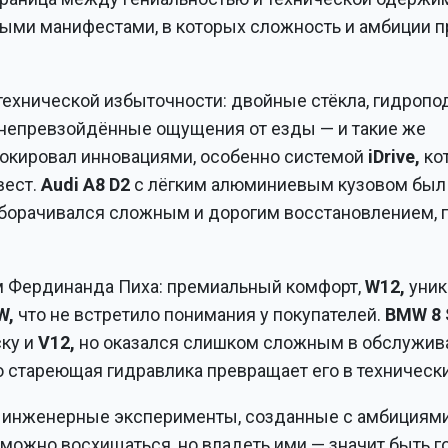
ными манифестами, в которых сложность и амбиции 
технической избыточности: двойные стёкла, гидропо
 непревзойдённые ощущения от езды — и такие же
окировал инновациями, особенно системой
iDrive,
ко
вест.
Audi A8 D2
с лёгким алюминиевым кузовом был
оборачивался сложным и дорогим восстановлением, 
м Фердинанда Пиха: премиальный комфорт,
W12,
уник
W,
что не встретило понимания у покупателей.
BMW
8 
ску и
V12,
но оказался слишком сложным в обслужив
о стареющая гидравлика превращает его в техническ
то инженерные эксперименты, созданные с амбициями
и можно восхищаться, но владеть ими — значит быть 