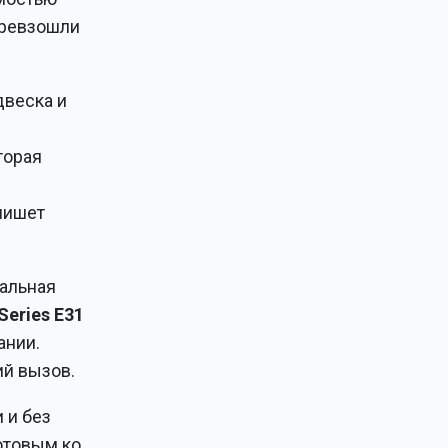
превзошли
двеска и
торая
пишет
альная
Series E31
ании.
ий вызов.
 и без
готовым ко