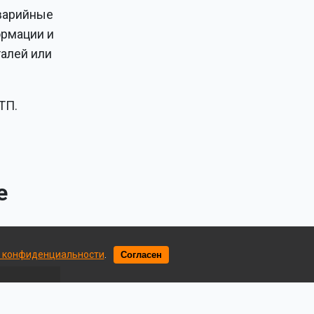
аварийные
ормации и
алей или
ТП.
е
 конфиденциальности
.
Согласен