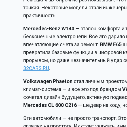
тонкая. Некоторые модели стали инженер
практичность.
Mercedes-Benz W140
— эталон комфорта и 
бесконечные электроцепи. Всё это дарило
впечатляющие счета за ремонт.
BMW E65
ш
превратила базовые функции в цифровой к
прорывом, но даже незначительный удар 
32CARS.RU
.
Volkswagen Phaeton
стал личным проекто
климат-система — и всё это под брендом
V
сочетал дизайн будущего, активную подве
Mercedes CL 600 C216
— шедевр на ходу, н
Эти автомобили — не просто транспорт. Э
оглядки на простоту. Их стоит уважать, им