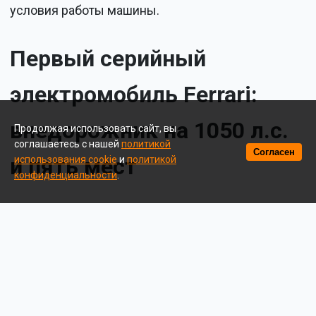
условия работы машины.
Первый серийный
электромобиль Ferrari:
внедорожник на 1050 л.с.
Продолжая использовать сайт, вы
соглашаетесь с нашей
политикой
Согласен
и пять мест
использования cookie
и
политикой
конфиденциальности
.