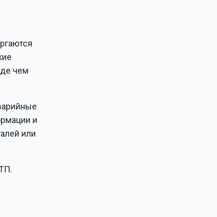
ергаются
кие
жде чем
аварийные
ормации и
алей или
ТП.