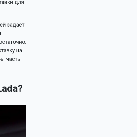
тавки для
ей задаёт
я
остаточно.
ставку на
бы часть
Lada?