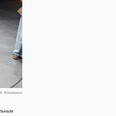
A. Krivonosov
и
альным