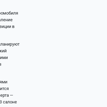
тромобиля
вление
зиции в
планируют
зкий
шими
з
лями
ится
черта —
В салоне