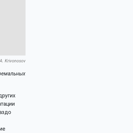
A. Krivonosov
тремальных
других
атации
раздо
ие