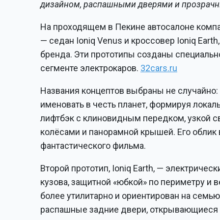
дизайном, распашными дверями и прозрачн
На проходящем в Пекине автосалоне компа
— седан Ioniq Venus и кроссовер Ioniq Ea
бренда. Эти прототипы созданы специально
сегменте электрокаров.
32cars.ru
Названия концептов выбраны не случайно:
именовать в честь планет, формируя локал
лифтбэк с клиновидным передком, узкой с
колёсами и панорамной крышей. Его облик 
фантастического фильма.
Второй прототип, Ioniq Earth, — электрич
кузова, защитной «юбкой» по периметру и
более утилитарно и ориентирован на семью
распашные задние двери, открывающиеся пр