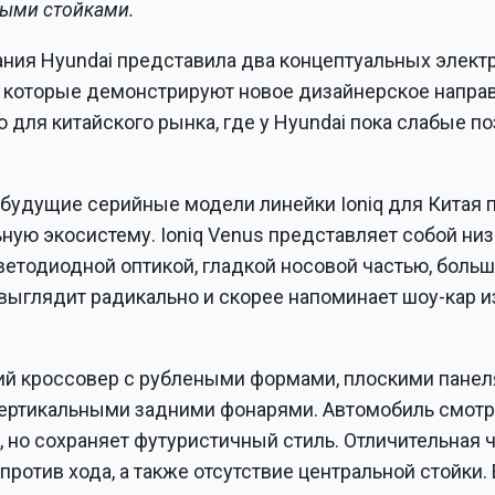
ыми стойками.
ния Hyundai представила два концептуальных элек
rth, которые демонстрируют новое дизайнерское напра
 для китайского рынка, где у Hyundai пока слабые по
 будущие серийные модели линейки Ioniq для Китая 
ьную экосистему. Ioniq Venus представляет собой ни
ветодиодной оптикой, гладкой носовой частью, боль
выглядит радикально и скорее напоминает шоу-кар и
еский кроссовер с рублеными формами, плоскими пане
 вертикальными задними фонарями. Автомобиль смотр
, но сохраняет футуристичный стиль. Отличительная 
отив хода, а также отсутствие центральной стойки. 