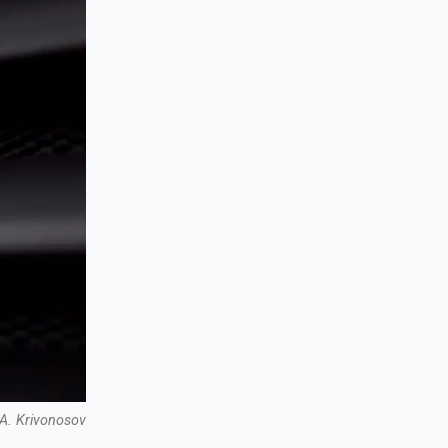
A. Krivonosov