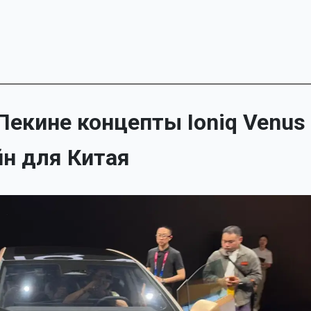
Пекине концепты Ioniq Venus
йн для Китая