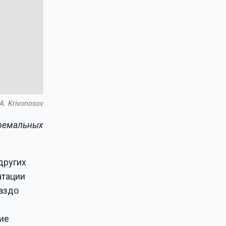
A. Krivonosov
тремальных
других
атации
раздо
ие