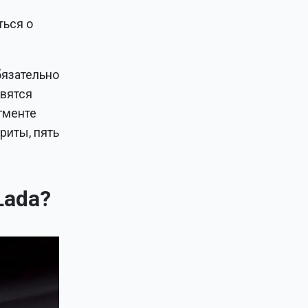
й
ться о
бязательно
овятся
гменте
риты, пять
Lada?