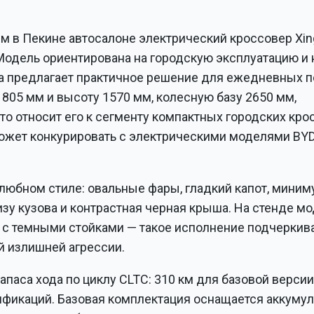
м в Пекине автосалоне электрический кроссовер Xin
Модель ориентирована на городскую эксплуатацию и 
 а предлагает практичное решение для ежедневных п
805 мм и высоту 1570 мм, колесную базу 2650 мм,
то относит его к сегменту компактных городских кро
ожет конкурировать с электрическими моделями BYD,
юбном стиле: овальные фары, гладкий капот, миним
изу кузова и контрастная черная крыша. На стенде м
 с темными стойками — такое исполнение подчеркив
 излишней агрессии.
апаса хода по циклу CLTC: 310 км для базовой версии
ификаций. Базовая комплектация оснащается аккуму