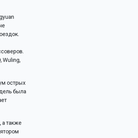
gyuan
не
оездок.
ссоверов.
 Wuling,
ум острых
одель была
ает
, а также
лятором