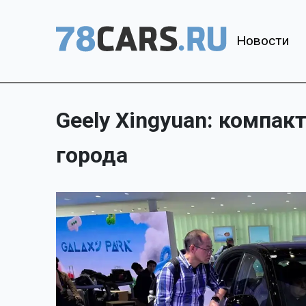
Новости
Geely Xingyuan: компак
города