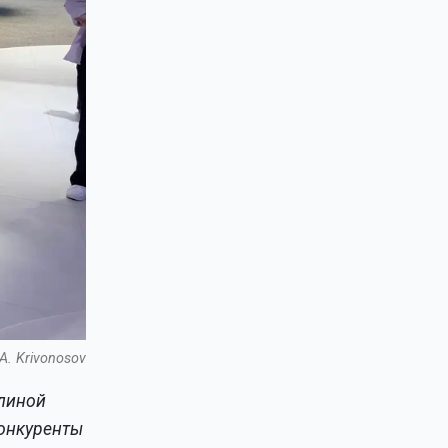
A. Krivonosov
длиной
Конкуренты