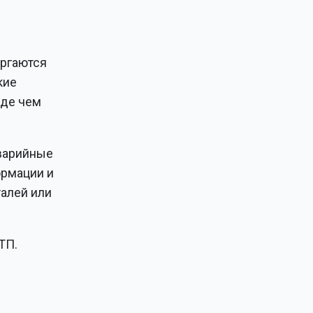
ергаются
кие
жде чем
аварийные
ормации и
алей или
ТП.