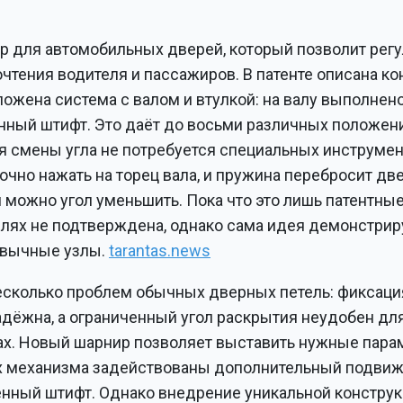
р для автомобильных дверей, который позволит рег
тения водителя и пассажиров. В патенте описана ко
ожена система с валом и втулкой: на валу выполнен
нный штифт. Это даёт до восьми различных положен
я смены угла не потребуется специальных инструмен
чно нажать на торец вала, и пружина перебросит две
можно угол уменьшить. Пока что это лишь патентны
елях не подтверждена, однако сама идея демонстрир
ивычные узлы.
tarantas.news
несколько проблем обычных дверных петель: фиксаци
адёжна, а ограниченный угол раскрытия неудобен дл
ах. Новый шарнир позволяет выставить нужные пара
ях механизма задействованы дополнительный подви
нный штифт. Однако внедрение уникальной констру