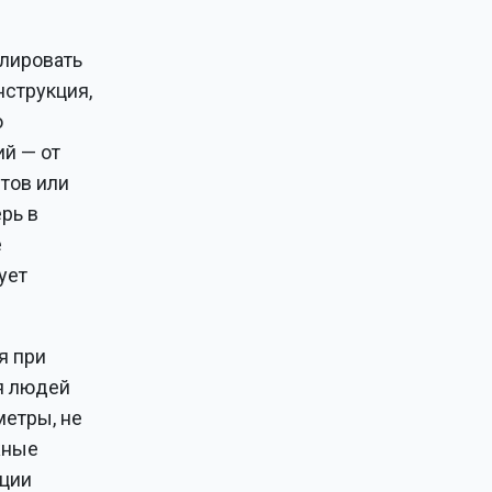
улировать
нструкция,
о
ий — от
тов или
рь в
е
ует
я при
я людей
метры, не
жные
кции