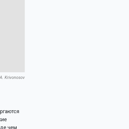
A. Krivonosov
ергаются
кие
жде чем