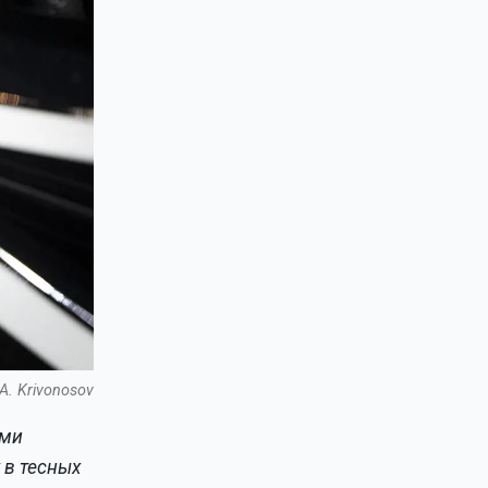
A. Krivonosov
ьми
 в тесных